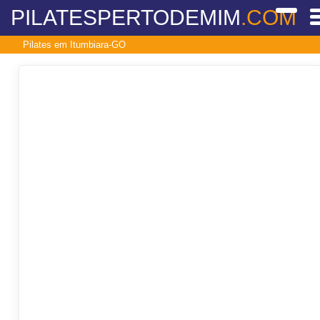
PILATESPERTODEMIM
.COM
Pilates em Itumbiara-GO