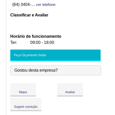
(64) 3404-1516
ver telefone
Classificar e Avaliar
Horário de funcionamento
Ter:
09:00 - 18:00
Seg:
09:00
-
18:00
Peça Orçamento Grátis
Ter:
09:00
-
18:00
Qua:
09:00
-
18:00
Gostou desta empresa?
Qui:
09:00
-
18:00
Sex:
09:00
-
18:00
Sáb:
Fechado
Dom:
Fechado
Mapa
Avaliar
Sugerir correção