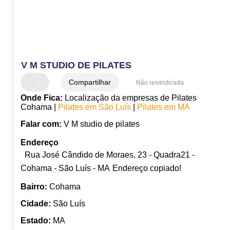
V M STUDIO DE PILATES
Compartilhar
Não reivindicada
Onde Fica:
Localização da empresas de Pilates
Cohama |
Pilates em São Luís
|
Pilates em MA
Falar com:
V M studio de pilates
Endereço
Rua José Cândido de Moraes, 23 - Quadra21 -
Cohama - São Luís - MA
Endereço copiado!
Bairro:
Cohama
Cidade:
São Luís
Estado:
MA