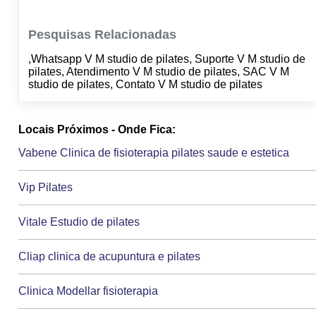
Pesquisas Relacionadas
,Whatsapp V M studio de pilates, Suporte V M studio de
pilates, Atendimento V M studio de pilates, SAC V M
studio de pilates, Contato V M studio de pilates
Locais Próximos - Onde Fica:
Vabene Clinica de fisioterapia pilates saude e estetica
Vip Pilates
Vitale Estudio de pilates
Cliap clinica de acupuntura e pilates
Clinica Modellar fisioterapia