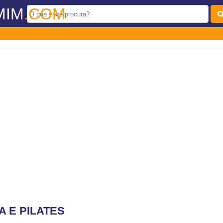
MIM
.COM
A E PILATES