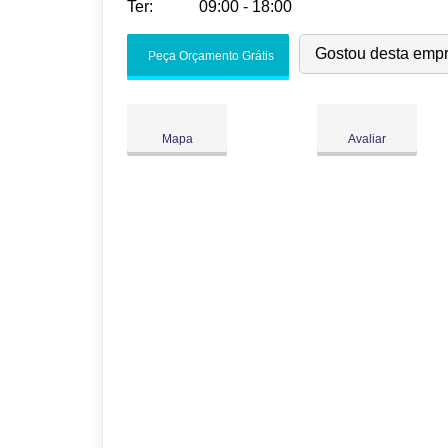
Ter:
09:00 - 18:00
Seg:
09:00
-
18:00
Gostou desta emp
Peça Orçamento Grátis
Ter:
09:00
-
18:00
Qua:
09:00
-
18:00
Qui:
09:00
-
18:00
Mapa
Avaliar
Sex:
09:00
-
18:00
Sáb:
Fechado
Dom:
Fechado