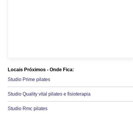
Locais Próximos - Onde Fica:
Studio Prime pilates
Studio Quality vital pilates e fisioterapia
Studio Rmc pilates
Studio Rosa pilates e fisioterapia