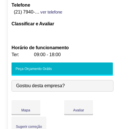
Telefone
(21) 7940-7374
ver telefone
Classificar e Avaliar
Horário de funcionamento
Ter:
09:00 - 18:00
Seg:
09:00
-
18:00
Peça Orçamento Grátis
Ter:
09:00
-
18:00
Qua:
09:00
-
18:00
Gostou desta empresa?
Qui:
09:00
-
18:00
Sex:
09:00
-
18:00
Sáb:
Fechado
Dom:
Fechado
Mapa
Avaliar
Sugerir correção