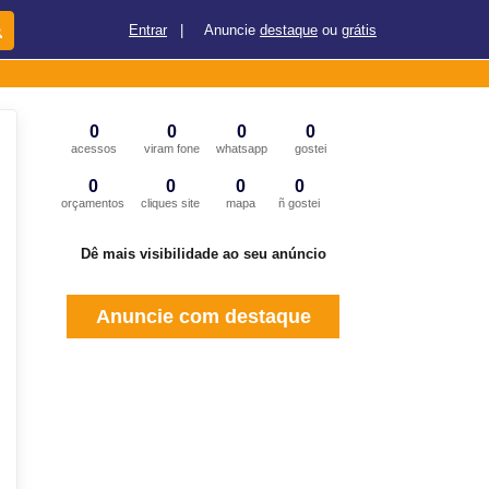
Entrar
|
Anuncie
destaque
ou
grátis
0
0
0
0
acessos
viram fone
whatsapp
gostei
0
0
0
0
orçamentos
cliques site
mapa
ñ gostei
Dê mais visibilidade ao seu anúncio
Anuncie com destaque