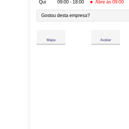
●
Qui
09:00 - 18:00
Abre às 09:00
Seg:
09:00
-
18:00
Gostou desta empresa?
Ter:
09:00
-
18:00
Qua:
09:00
-
18:00
●
Qui:
09:00
-
18:00
Abre às 09:00
Mapa
Avaliar
Sex:
09:00
-
18:00
Sáb:
Fechado
Dom:
Fechado