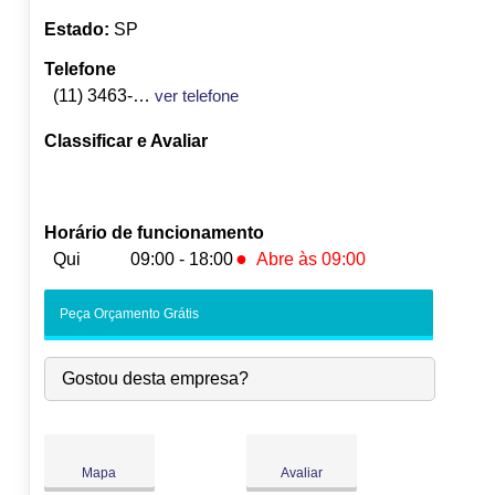
Estado:
SP
Telefone
(11) 3463-2575
ver telefone
Classificar e Avaliar
Horário de funcionamento
●
Qui
09:00 - 18:00
Abre às 09:00
Seg:
09:00
-
18:00
Peça Orçamento Grátis
Ter:
09:00
-
18:00
Qua:
09:00
-
18:00
Gostou desta empresa?
●
Qui:
09:00
-
18:00
Abre às 09:00
Sex:
09:00
-
18:00
Sáb:
Fechado
Dom:
Fechado
Mapa
Avaliar