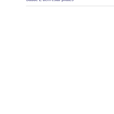
Ser Saudavel studio pilates e fisioterapia
Slp Pilates
Sol & lua pilates