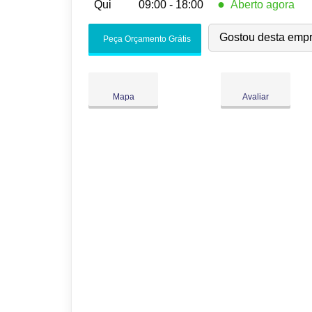
●
Qui
09:00 - 18:00
Aberto agora
Seg:
09:00
-
18:00
Gostou desta emp
Peça Orçamento Grátis
Ter:
09:00
-
18:00
Qua:
09:00
-
18:00
●
Qui:
09:00
-
18:00
Fecha às 18:00
Mapa
Avaliar
Sex:
09:00
-
18:00
Sáb:
Fechado
Dom:
Fechado