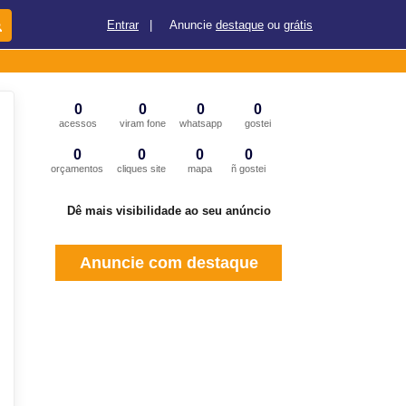
Entrar
|
Anuncie
destaque
ou
grátis
0
0
0
0
acessos
viram fone
whatsapp
gostei
0
0
0
0
orçamentos
cliques site
mapa
ñ gostei
Dê mais visibilidade ao seu anúncio
Anuncie com destaque