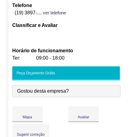
Telefone
(19) 3897-5127
ver telefone
Classificar e Avaliar
Horário de funcionamento
Ter:
09:00 - 18:00
Seg:
09:00
-
18:00
Peça Orçamento Grátis
Ter:
09:00
-
18:00
Qua:
09:00
-
18:00
Gostou desta empresa?
Qui:
09:00
-
18:00
Sex:
09:00
-
18:00
Sáb:
Fechado
Dom:
Fechado
Mapa
Avaliar
Sugerir correção