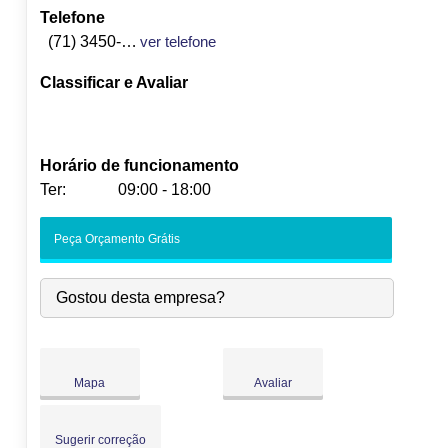
Telefone
(71) 3450-2838
ver telefone
Classificar e Avaliar
Horário de funcionamento
Ter:
09:00 - 18:00
Seg:
09:00
-
18:00
Peça Orçamento Grátis
Ter:
09:00
-
18:00
Qua:
09:00
-
18:00
Gostou desta empresa?
Qui:
09:00
-
18:00
Sex:
09:00
-
18:00
Sáb:
Fechado
Dom:
Fechado
Mapa
Avaliar
Sugerir correção