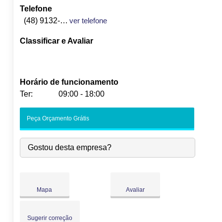
Telefone
(48) 9132-0619
ver telefone
Classificar e Avaliar
Horário de funcionamento
Ter:
09:00 - 18:00
Seg:
09:00
-
18:00
Peça Orçamento Grátis
Ter:
09:00
-
18:00
Qua:
09:00
-
18:00
Gostou desta empresa?
Qui:
09:00
-
18:00
Sex:
09:00
-
18:00
Sáb:
Fechado
Dom:
Fechado
Mapa
Avaliar
Sugerir correção