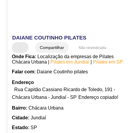
DAIANE COUTINHO PILATES
Compartilhar
Não reivindicada
Onde Fica:
Localização da empresas de Pilates
Chácara Urbana |
Pilates em Jundiaí
|
Pilates em SP
Falar com:
Daiane Coutinho pilates
Endereço
Rua Capitão Cassiano Ricardo de Toledo, 191 -
Chácara Urbana - Jundiaí - SP
Endereço copiado!
Bairro:
Chácara Urbana
Cidade:
Jundiaí
Estado:
SP