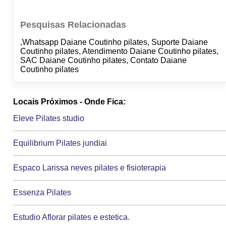
Pesquisas Relacionadas
,Whatsapp Daiane Coutinho pilates, Suporte Daiane
Coutinho pilates, Atendimento Daiane Coutinho pilates,
SAC Daiane Coutinho pilates, Contato Daiane
Coutinho pilates
Locais Próximos - Onde Fica:
Eleve Pilates studio
Equilibrium Pilates jundiai
Espaco Larissa neves pilates e fisioterapia
Essenza Pilates
Estudio Aflorar pilates e estetica.