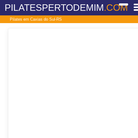
PILATESPERTODEMIM
.COM
Pilates em Caxias do Sul-RS