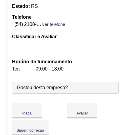
Estado:
RS
Telefone
(54) 2108-8908
ver telefone
Classificar e Avaliar
Horário de funcionamento
Ter:
09:00 - 18:00
Seg:
09:00
-
18:00
Gostou desta empresa?
Ter:
09:00
-
18:00
Qua:
09:00
-
18:00
Qui:
09:00
-
18:00
Sex:
09:00
-
18:00
Mapa
Avaliar
Sáb:
Fechado
Dom:
Fechado
Sugerir correção