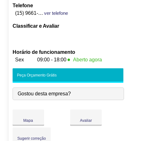
Telefone
(15) 9661-5668
ver telefone
Classificar e Avaliar
Horário de funcionamento
●
Sex
09:00 - 18:00
Aberto agora
Seg:
09:00
-
18:00
Peça Orçamento Grátis
Ter:
09:00
-
18:00
Qua:
09:00
-
18:00
Gostou desta empresa?
Qui:
09:00
-
18:00
●
Sex:
09:00
-
18:00
Fecha às 18:00
Sáb:
Fechado
Dom:
Fechado
Mapa
Avaliar
Sugerir correção