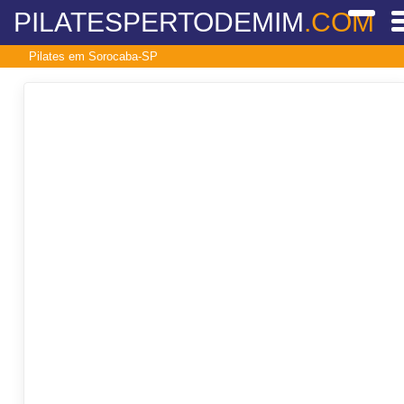
PILATESPERTODEMIM
.COM
Pilates em Sorocaba-SP